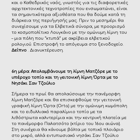
και ο Καθεδρικός ναός, γνωστός για τις διαφορετικές
αρχιτεκτονικές τεχνοτροπίες που ενσωματώνει, είναι
τα σημαντικότερα αξιοθέατα που θα δούμε κατά τη
διάρκεια της περιήγησής μας. Πριν το μεσημέρι θα
συνεχίσουμε για τα Ελβετικά σύνορα, με προορισμό
το κοσμοπολίτικο Λουγκάνο με την ομώνυμη λίμνη του
– μια πόλη που “κτυπά” με ακρίβεια ελβετικού
ρολογιού. Επιστροφή το απόγευμα στο ξενοδοχείο.
Δείπνο
. Διανυκτέρευση.
6η μέρα: Απολαμβάνουμε τη λίμνη Ματζόρε με το
υπέροχο τοπίο και τη γειτονική λίμνη Όρτα με το
Νησάκι Σαν Τζούλιο
Σήμερα το πρωί θα απολαύσουμε την πανέμορφη
λίμνη Ματζόρε και θα επισκεφθούμε την γειτονική
γραφική λίμνη Όρτα (Orta) με την ομώνυμη κωμόπολη
και το ειδυλλιακό παραλίμνιο τοπίο με τα
λιθόστρωτα καλντερίμια και την κεντρική πλατεία με
το πανέμορφο Παλατσότο (κτίριο του 16ου αιώνα).
Στη συνέχεια θα κάνουμε βόλτα με τοπικό πλοιάριο
στο μικρό, αλλά εντυπωσιακό νησάκι Σαν Τζούλιο