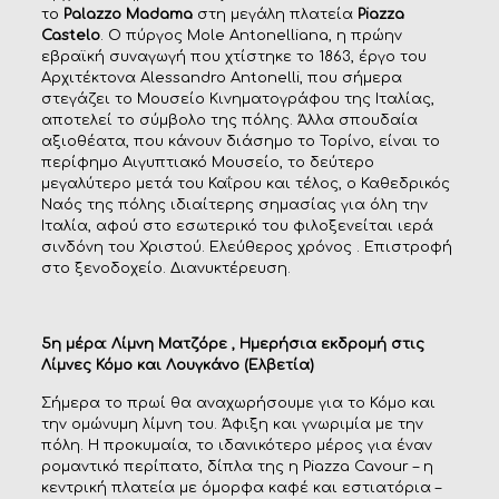
το
Palazzo Madama
στη μεγάλη πλατεία
Piazza
Castelo
. Ο πύργος Mole Antonelliana, η πρώην
εβραϊκή συναγωγή που χτίστηκε το 1863, έργο του
Αρχιτέκτονα Alessandro Antonelli, που σήμερα
στεγάζει το Μουσείο Κινηματογράφου της Ιταλίας,
αποτελεί το σύμβολο της πόλης. Άλλα σπουδαία
αξιοθέατα, που κάνουν διάσημο το Τορίνο, είναι το
περίφημο Αιγυπτιακό Μουσείο, το δεύτερο
μεγαλύτερο μετά του Καΐρου και τέλος, ο Καθεδρικός
Ναός της πόλης ιδιαίτερης σημασίας για όλη την
Ιταλία, αφού στο εσωτερικό του φιλοξενείται ιερά
σινδόνη του Χριστού. Ελεύθερος χρόνος . Επιστροφή
στο ξενοδοχείο. Διανυκτέρευση.
5η μέρα: Λίμνη Ματζόρε , Ημερήσια εκδρομή στις
Λίμνες Κόμο και Λουγκάνο (Ελβετία)
Σήμερα το πρωί θα αναχωρήσουμε για το Κόμο και
την ομώνυμη λίμνη του. Άφιξη και γνωριμία με την
πόλη. Η προκυμαία, το ιδανικότερο μέρος για έναν
ρομαντικό περίπατο, δίπλα της η Piazza Cavour – η
κεντρική πλατεία με όμορφα καφέ και εστιατόρια –