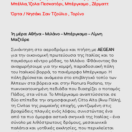
Μπέλλα, Ίζολα Πεσκατόρι, Μπέργκαμο ,
Ζέρματτ
Όρτα / Νησάκι Σαν Τζούλιο , Τορίνο
1η μέρα: Αθήνα – Μιλάνο – Μπέργκαμο – Λίμνη
Μαζτόρε
Συνάντηση στο αεροδρόμιο και πτήση με
AEGEAN
για την οικονομική πρωτεύουσα της Ιταλίας και το
παγκόσμιο κέντρο μόδας, το Μιλάνο. Φθάνοντας θα
αναχωρήσουμε για την κομψή, παραδοσιακή πόλη
του Ιταλικού βορρά, το πανέμορφο Μπέργκαμο. Η
πόλη βρίσκεται ανάμεσα στο επιβλητικό τοπίο των
Άλπεων στα βόρεια και στην Pianura Padana, την
πυκνοκατοικημένη πεδιάδα που διασχίζει ο ποταμός
Πάδος, στα νότια. Το Μπέργκαμο αναπτύσσεται σε
δύο επίπεδα: την ατμοσφαιρική Citta Alta (Άνω Πόλη),
τη Civitas της ρωμαϊκής εποχής, γαντζωμένη στις
βραχώδεις πλαγιές ενός λόφου, συνιστώντας ένα
από τα πιο όμορφα αστικά σκηνικά της Ιταλίας – ένα
σύνολο με λιθόστρωτους δρόμους, μεσαιωνικά
παλάτια και γοτθικές εκκλησίες, που περικλείεται