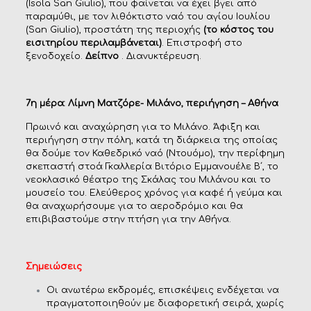
(Isola San Giulio), που φαίνεται να έχει βγει από
παραμύθι, με τον λιθόκτιστο ναό του αγίου Ιουλίου
(San Giulio), προστάτη της περιοχής
(το κόστος του
εισιτηρίου περιλαμβάνεται)
. Επιστροφή στο
ξενοδοχείο.
Δείπνο
. Διανυκτέρευση.
7η μέρα: Λίμνη Ματζόρε- Μιλάνο, περιήγηση – Αθήνα
Πρωινό και αναχώρηση για το Μιλάνο. Άφιξη και
περιήγηση στην πόλη, κατά τη διάρκεια της οποίας
θα δούμε τον Καθεδρικό ναό (Ντουόμο), την περίφημη
σκεπαστή στοά Γκαλλερία Βιτόριο Εμμανουέλε Β΄, το
νεοκλασικό θέατρο της Σκάλας του Μιλάνου και το
μουσείο του. Ελεύθερος χρόνος για καφέ ή γεύμα και
θα αναχωρήσουμε για το αεροδρόμιο και θα
επιβιβαστούμε στην πτήση για την Αθήνα.
Σημειώσεις
Οι ανωτέρω εκδρομές, επισκέψεις ενδέχεται να
πραγματοποιηθούν με διαφορετική σειρά, χωρίς