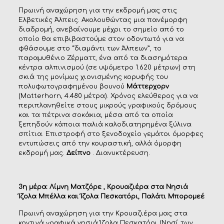
Πρωινή αναχώρηση για την εκδρομή μας στις
Ελβετικές Άλπεις. Ακολουθώντας μια πανέμορφη
διαδρομή, ανεβαίνουμε μέχρι το σημείο από το
οποίο θα επιβιβαστούμε στον οδοντωτό για να
φθάσουμε στο “διαμάντι των Άλπεων”, το
παραμυθένιο Ζέρματτ, ένα από τα διασημότερα
κέντρα αλπινισμού (σε υψόμετρο 1.620 μέτρων) στη
σκιά της μονίμως χιονισμένης κορυφής του
πολυφωτογραφημένου βουνού
Μάττερχορν
(Matterhorn, 4.480 μέτρα). Χρόνος ελεύθερος για να
περιπλανηθείτε στους μικρούς γραφικούς δρόμους
και τα πέτρινα σοκάκια, μέσα από τα οποία
ξεπηδούν κάποια παλιά καλοδιατηρημένα ξύλινα
σπίτια. Επιστροφή στο ξενοδοχείο γεμάτοι όμορφες
εντυπώσεις από την κουραστική, αλλά όμορφη
εκδρομή μας.
Δείπνο
. Διανυκτέρευση.
3η μέρα: Λίμνη Ματζόρε , Κρουαζιέρα στα Νησιά
Ίζολα Μπέλλα και Ίζολα Πεσκατόρι, Παλάτι Μπορομεέ
Πρωινή αναχώρηση για την Κρουαζιέρα μας στα
κοντινά γραφικά νησιά Ίζολα Πεσκατόρι (Νησί των