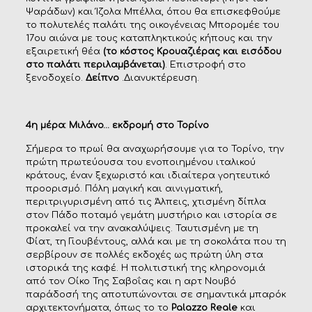
Ψαράδων) και Ίζολα Μπέλλα, όπου θα επισκεφθούμε
το πολυτελές παλάτι της οικογένειας Μπορομέε του
17ου αιώνα με τους καταπληκτικούς κήπους και την
εξαιρετική θέα
(το κόστος Κρουαζιέρας και εισόδου
στο παλάτι περιλαμβάνεται)
. Επιστροφή στο
ξενοδοχείο.
Δείπνο
.Διανυκτέρευση.
4η μέρα: Μιλάνο… εκδρομή στο Τορίνο
Σήμερα το πρωί θα αναχωρήσουμε για το Τορίνο, την
πρώτη πρωτεύουσα του ενοποιημένου ιταλικού
κράτους, έναν ξεχωριστό και ιδιαίτερα γοητευτικό
προορισμό. Πόλη μαγική και αινιγματική,
περιτριγυρισμένη από τις Άλπεις, χτισμένη δίπλα
στον Πάδο ποταμό γεμάτη μυστήριο και ιστορία σε
προκαλεί να την ανακαλύψεις. Ταυτισμένη με τη
Φίατ, τη Γιουβέντους, αλλά και με τη σοκολάτα που τη
σερβίρουν σε πολλές εκδοχές ως πρώτη ύλη στα
ιστορικά της καφέ. Η πολιτιστική της κληρονομιά
από τον Οίκο Της Σαβοΐας και η αρτ Νουβό
παράδοσή της αποτυπώνονται σε σημαντικά μπαρόκ
αρχιτεκτονήματα, όπως το το
Palazzo Reale
και