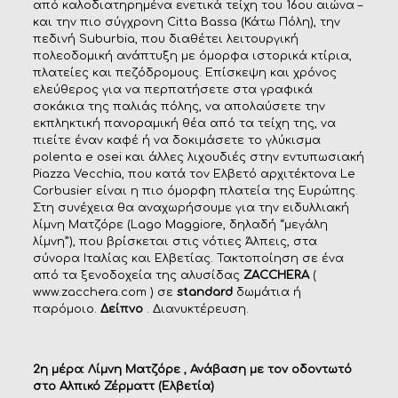
από καλοδιατηρημένα ενετικά τείχη του 16ου αιώνα –
και την πιο σύγχρονη Citta Bassa (Κάτω Πόλη), την
πεδινή Suburbia, που διαθέτει λειτουργική
πολεοδομική ανάπτυξη με όμορφα ιστορικά κτίρια,
πλατείες και πεζόδρομους. Επίσκεψη και χρόνος
ελεύθερος για να περπατήσετε στα γραφικά
σοκάκια της παλιάς πόλης, να απολαύσετε την
εκπληκτική πανοραμική θέα από τα τείχη της, να
πιείτε έναν καφέ ή να δοκιμάσετε το γλύκισμα
polenta e osei και άλλες λιχουδιές στην εντυπωσιακή
Piazza Vecchia, που κατά τον Ελβετό αρχιτέκτονα Le
Corbusier είναι η πιο όμορφη πλατεία της Ευρώπης.
Στη συνέχεια θα αναχωρήσουμε για την ειδυλλιακή
λίμνη Ματζόρε (Lago Maggiore, δηλαδή “μεγάλη
λίμνη”), που βρίσκεται στις νότιες Άλπεις, στα
σύνορα Ιταλίας και Ελβετίας. Τακτοποίηση σε ένα
από τα ξενοδοχεία της αλυσίδας
ZACCHERA
(
www.zacchera.com
) σε
standard
δωμάτια ή
παρόμοιο.
Δείπνο
. Διανυκτέρευση.
2η μέρα: Λίμνη Ματζόρε , Ανάβαση με τον οδοντωτό
στο Αλπικό Ζέρματτ (Ελβετία)