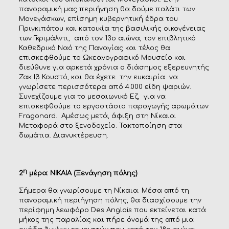
πανοραμική μας περιήγηση θα δούμε παλάτι των
Μονεγάσκων, επίσημη κυβερνητική έδρα του
Πριγκιπάτου και κατοικία της βασιλικής οικογένειας
των Γκριμάλντι, από τον 13ο αιώνα, τον επιβλητικό
Καθεδρικό Ναό της Παναγίας και τέλος θα
επισκεφθούμε το Ωκεανογραφικό Μουσείο και
διεύθυνε για αρκετά χρόνια ο διάσημος εξερευνητής
Ζακ Ιβ Κουστό, και θα έχετε την ευκαιρία να
γνωρίσετε περισσότερα από 4.000 είδη ψαριών.
Συνεχίζουμε για το μεσαιωνικό Εζ, για να
επισκεφθούμε το εργοστάσιο παραγωγής αρωμάτων
Fragonard. Αμέσως μετά, άφιξη στη Νίκαια.
Μεταφορά στο ξενοδοχείο. Τακτοποίηση στα
δωμάτια. Διανυκτέρευση.
η
2
μέρα: ΝΙΚΑΙΑ (Ξενάγηση πόλης)
Σήμερα θα γνωρίσουμε τη Νίκαια. Μέσα από τη
πανοραμική περιήγηση πόλης, θα διασχίσουμε την
περίφημη λεωφόρο Des Anglais που εκτείνεται κατά
μήκος της παραλίας και πήρε όνομά της από μια