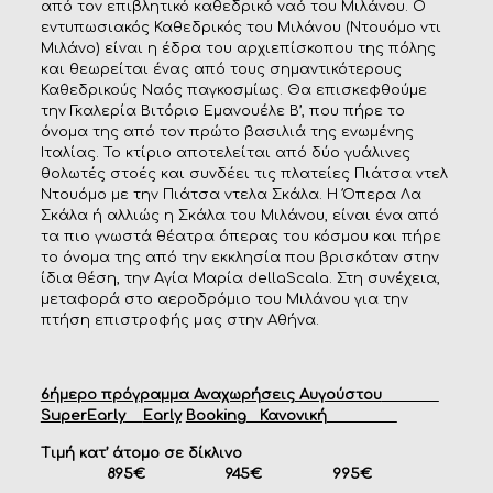
από τον επιβλητικό καθεδρικό ναό του Μιλάνου. Ο
εντυπωσιακός Καθεδρικός του Μιλάνου (Ντουόμο ντι
Μιλάνο) είναι η έδρα του αρχιεπίσκοπου της πόλης
και θεωρείται ένας από τους σημαντικότερους
Καθεδρικούς Ναός παγκοσμίως. Θα επισκεφθούμε
την Γκαλερία Βιτόριο Εμανουέλε Β’, που πήρε το
όνομα της από τον πρώτο βασιλιά της ενωμένης
Ιταλίας. Το κτίριο αποτελείται από δύο γυάλινες
θολωτές στοές και συνδέει τις πλατείες Πιάτσα ντελ
Ντουόμο με την Πιάτσα ντελα Σκάλα. Η Όπερα Λα
Σκάλα ή αλλιώς η Σκάλα του Μιλάνου, είναι ένα από
τα πιο γνωστά θέατρα όπερας του κόσμου και πήρε
το όνομα της από την εκκλησία που βρισκόταν στην
ίδια θέση, την Αγία Μαρία dellaScala. Στη συνέχεια,
μεταφορά στο αεροδρόμιο του Μιλάνου για την
πτήση επιστροφής μας στην Αθήνα.
6ήμερο πρόγραμμα Αναχωρήσεις Αυγούστου
SuperEarly
Early
Booking
Κανονική
Τιμή κατ’ άτομο σε δίκλινο
895€ 945€ 995€