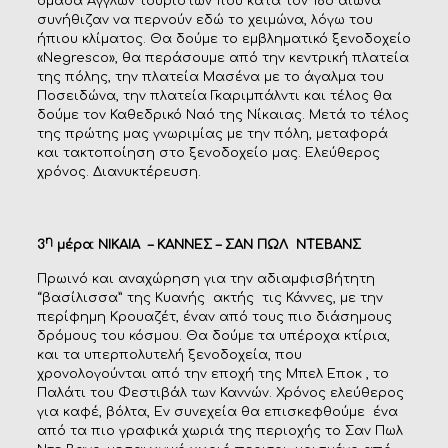
ομάδα Άγγλων τουριστών που κατά τον 18ο αιώνα
συνήθιζαν να περνούν εδώ το χειμώνα, λόγω του
ήπιου κλίματος. Θα δούμε το εμβληματικό ξενοδοχείο
«Negresco», θα περάσουμε από την κεντρική πλατεία
της πόλης, την πλατεία Μασένα με το άγαλμα του
Ποσειδώνα, την πλατεία Γκαριμπάλντι και τέλος θα
δούμε τον Καθεδρικό Ναό της Νίκαιας. Μετά το τέλος
της πρώτης μας γνωριμίας με την πόλη, μεταφορά
και τακτοποίηση στο ξενοδοχείο μας. Ελεύθερος
χρόνος. Διανυκτέρευση.
η
3
μέρα: ΝΙΚΑΙΑ – ΚΑΝΝΕΣ – ΣΑΝ ΠΩΛ ΝΤΕΒΑΝΣ
Πρωινό και αναχώρηση για την αδιαμφισβήτητη
“βασίλισσα” της Κυανής ακτής τις Κάννες, με την
περίφημη Κρουαζέτ, έναν από τους πιο διάσημους
δρόμους του κόσμου. Θα δούμε τα υπέροχα κτίρια,
και τα υπερπολυτελή ξενοδοχεία, που
χρονολογούνται από την εποχή της Μπελ Εποκ , το
Παλάτι του Φεστιβάλ των Καννών. Χρόνος ελεύθερος
για καφέ, βόλτα, Εν συνεχεία θα επισκεφθούμε ένα
από τα πιο γραφικά χωριά της περιοχής το Σαν Πωλ