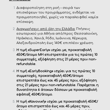
Διαφοροποίηση στη ροή – σειρά των
επισκέψεων του προγράμματος, ενδέχεται να
πραγματοποιηθεί, χωρίς να παραλειφθεί καμία
επίσκεψη.
Αναχωρήσεις από όλη την Ελλάδα:
Πτήσεις
εσωτερικού για Αθήνα από/προς Θεσσαλονίκη,
Ηράκλειο, Χανιά, Ρόδο, Ιωάννινα, Κέρκυρα,
Αλεξανδρούπολη έως 140€ επιπλέον χρέωση.
Η τιμή «SuperEarly» ισχύει με, προκαταβολή
450€/άτομο MH επιστρεπτέα για τις πρώτες 10
συμμετοχές, εξόφληση στις 21 μέρες πριν non-
refundable.
Η τιμή «EarlyBooking» ισχύει για τις πρώτες 10
συμμετοχές, προκαταβολή 450€/άτομο
επιστρεπτέα έως και 45 μέρες πριν, εξόφληση
στις 21 μέρες πριν non-refundable. Παρέχεται η
δυνατότητα 6 άτοκων δόσεων με προκαταβολή
εφάπαξ 450€/άτομο.
Η τιμή «Κανονική» ισχύει με προκαταβολή 450€/
άτομο επιστρεπτέα έως και 45 μέρες πριν,