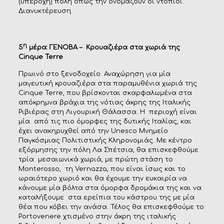
(υπέροχη) πόλη όπως την ονομάζουν οι ντόπιοι.
Διανυκτέρευση.
η
5
μέρα: ΓΕΝΟΒΑ – Κρουαζιέρα στα χωριά της
Cinque
Terre
Πρωινό στο ξενοδοχείο. Αναχώρηση για μία
μαγευτική κρουαζιέρα στα παραμυθένια χωριά της
Cinque Terre, που βρίσκονται σκαρφαλωμένα στα
απόκρημνα βράχια της νότιας άκρης της Ιταλικής
Ριβιέρας στη Λιγουρική Θάλασσα. Η περιοχή είναι
μία από τις πιο όμορφες της δυτικής Ιταλίας, και
έχει ανακηρυχθεί από την Unesco Μνημείο
Παγκόσμιας Πολιτιστικής Κληρονομιάς. Με κέντρο
εξόρμησης την πόλη Λα Σπέτσια, θα επισκεφθούμε
τρία μεσαιωνικά χωριά, με πρώτη στάση το
Monterosso, τη Vernazza, που είναι ίσως και το
ωραιότερο χωριό και θα έχουμε την ευκαιρία να
κάνουμε μία βόλτα στα όμορφα δρομάκια της και να
καταλήξουμε στα ερείπια του κάστρου της με μία
θέα που κόβει την ανάσα. Τέλος θα επισκεφθούμε το
Portovenere χτισμένο στην άκρη της ιταλικής