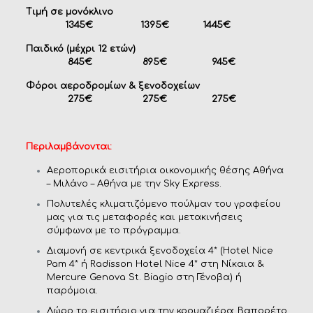
Τιμή σε μονόκλινο
1345€ 1395€ 1445€
Παιδικό (μέχρι 12 ετών)
845€ 895€ 945€
Φόροι αεροδρομίων & ξενοδοχείων
2
7
5€ 2
7
5€ 2
7
5€
Περιλαμβάνονται
:
Αεροπορικά εισιτήρια οικονομικής θέσης Αθήνα
– Μιλάνο – Αθήνα με την Sky Express.
Πολυτελές κλιματιζόμενο πούλμαν του γραφείου
μας για τις μεταφορές και μετακινήσεις
σύμφωνα με το πρόγραμμα.
Διαμονή σε κεντρικά ξενοδοχεία 4* (Hotel Nice
Pam 4* ή Radisson Hotel Nice 4* στη Νίκαια &
Mercure Genova St. Biagio στη Γένοβα) ή
παρόμοια.
Δώρο το εισιτήριο για την κρουαζιέρα: Βαπορέτο