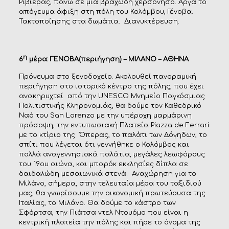
Ριβιέρας, πάνω σε μία βραχώδη χερσόνησο. Αργά το
απόγευμα άφιξη στη πόλη του Κολόμβου, Γένοβα.
Τακτοποίησης στα δωμάτια. Διανυκτέρευση.
η
6
μέρα: ΓΕΝΟΒΑ(περιήγηση) – ΜΙΛΑΝΟ – ΑΘΗΝΑ
Πρόγευμα στο ξενοδοχείο. Ακολουθεί πανοραμική
περιήγηση στο ιστορικό κέντρο της πόλης, που έχει
ανακηρυχτεί από την UNESCO Μνημείο Παγκόσμιας
Πολιτιστικής Κληρονομιάς, θα δούμε τον Καθεδρικό
Ναό του San Lorenzo με την υπέροχη μαρμάρινη
πρόσοψη, την εντυπωσιακή Πλατεία Ρiazza de Ferrari
με το κτίριο της Όπερας, το παλάτι των Δόγηδων, το
σπίτι που λέγεται ότι γεννήθηκε ο Κολόμβος και
πολλά αναγεννησιακά παλάτια, μεγάλες λεωφόρους
του 19ου αιώνα, και μπαρόκ εκκλησίες δίπλα σε
δαιδαλώδη μεσαιωνικά στενά. Αναχώρηση για το
Μιλάνο, σήμερα, στην τελευταία μέρα του ταξιδιού
μας, θα γνωρίσουμε την οικονομική πρωτεύουσα της
Ιταλίας, το Μιλάνο. Θα δούμε το κάστρο των
Σφόρτσα, την Πιάτσα ντελ Ντουόμο που είναι η
κεντρική πλατεία την πόλης και πήρε το όνομα της