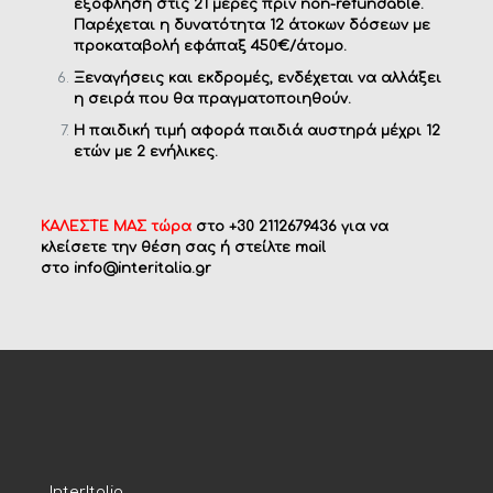
εξόφληση στις 21 μέρες πριν non-refundable.
Παρέχεται η δυνατότητα 12 άτοκων δόσεων με
προκαταβολή εφάπαξ 450€/άτομο.
Ξεναγήσεις και εκδρομές, ενδέχεται να αλλάξει
η σειρά που θα πραγματοποιηθούν.
Η παιδική τιμή αφορά παιδιά αυστηρά μέχρι 12
ετών με 2 ενήλικες.
ΚΑΛΕΣΤΕ ΜΑΣ τώρα
στο +30 2112679436 για να
κλείσετε την θέση σας ή στείλτε mail
στο
info@interitalia.gr
InterItalia