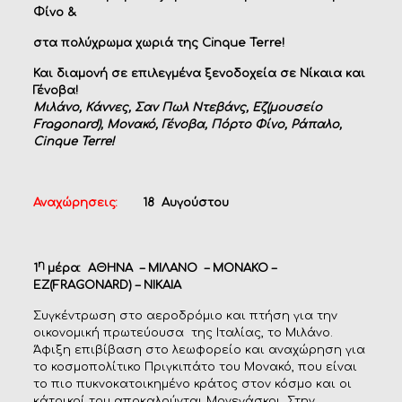
Φίνο
&
στα πολύχρωμα χωριά της
Cinque Terre!
Και διαμονή σε επιλεγμένα ξενοδοχεία σε Νίκαια και
Γένοβα!
Μιλάνο, Κάννες, Σαν Πωλ Ντεβάνς, Εζ(μουσείο
Fragonard)
, Μονακό, Γένοβα, Πόρτο Φίνο
,
Ράπαλο,
Cinque Terre!
Αναχώρησεις:
18 Αυγούστου
η
1
μέρα: ΑΘΗΝΑ – ΜΙΛΑΝΟ – ΜΟΝΑΚΟ –
ΕΖ(
FRAGONARD) –
ΝΙΚΑΙΑ
Συγκέντρωση στο αεροδρόμιο και πτήση για την
οικονομική πρωτεύουσα της Ιταλίας, το Μιλάνο.
Άφιξη επιβίβαση στο λεωφορείο και αναχώρηση για
το κοσμοπολίτικο Πριγκιπάτο του Μονακό, που είναι
το πιο πυκνοκατοικημένο κράτος στον κόσμο και οι
κάτοικοί του αποκαλούνται Μονεγάσκοι. Στην