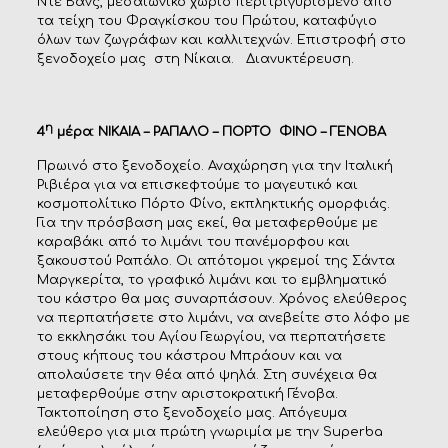
Ντε Βανς, μεσαιωνικό χωριό περιτριγυρισμένο από
τα τείχη του Φραγκίσκου του Πρώτου, καταφύγιο
όλων των ζωγράφων και καλλιτεχνών. Επιστροφή στο
ξενοδοχείο μας στη Νίκαια. Διανυκτέρευση.
η
4
μέρα: ΝΙΚΑΙΑ – ΡΑΠΑΛΟ – ΠΟΡΤΟ ΦΙΝΟ – ΓΕΝΟΒΑ
Πρωινό στο ξενοδοχείο. Αναχώρηση για την Ιταλική
Ριβιέρα για να επισκεφτούμε το μαγευτικό και
κοσμοπολίτικο Πόρτο Φίνο, εκπληκτικής ομορφιάς.
Για την πρόσβαση μας εκεί, θα μεταφερθούμε με
καραβάκι από το λιμάνι του πανέμορφου και
ξακουστού Ραπάλο. Οι απότομοι γκρεμοί της Σάντα
Μαργκερίτα, το γραφικό λιμάνι και το εμβληματικό
του κάστρο θα μας συναρπάσουν. Χρόνος ελεύθερος
να περπατήσετε στο λιμάνι, να ανεβείτε στο λόφο με
το εκκλησάκι του Αγίου Γεωργίου, να περπατήσετε
στους κήπους του κάστρου Μπράουν και να
απολαύσετε την θέα από ψηλά. Στη συνέχεια θα
μεταφερθούμε στην αριστοκρατική Γένοβα.
Τακτοποίηση στο ξενοδοχείο μας. Απόγευμα
ελεύθερο για μια πρώτη γνωριμία με την Superba