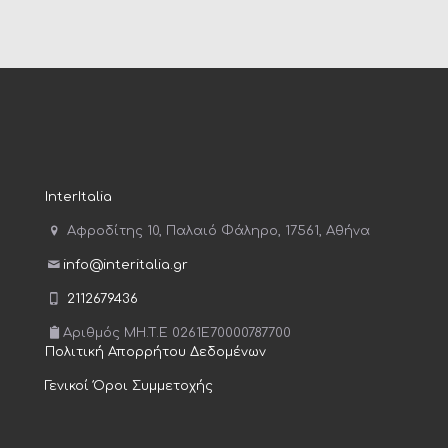
InterItalia
Αφροδίτης 10, Παλαιό Φάληρο, 17561, Αθήνα
info@interitalia.gr
2112679436
Αριθμός MH.T.E 0261E70000787700
Πολιτική Απορρήτου Δεδομένων
Γενικοί Όροι Συμμετοχής