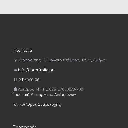
InterItalia
Αφροδίτης 10, Παλαιό Φάληρο, 17561, Αθήνα
info@interitalia.gr
2112679436
Αριθμός MH.T.E 0261E70000787700
Πολιτική Απορρήτου Δεδομένων
Γενικοί Όροι Συμμετοχής
Προσφορές