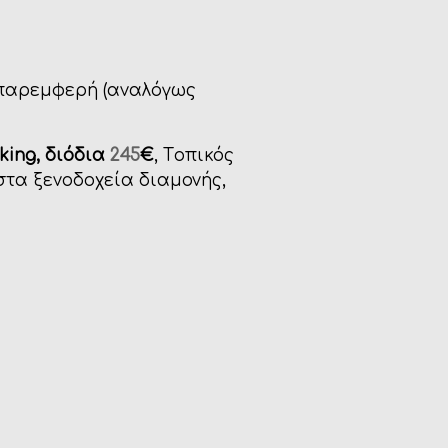
παρεμφερή (αναλόγως
king, διόδια
245
€
, Tοπικός
στα ξενοδοχεία διαμονής,