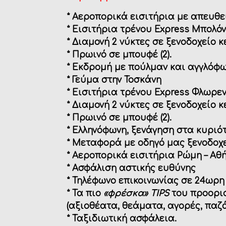
* Αεροπορικά εισιτήρια με απευθε
* Εισιτήρια τρένου
Express
Μπολόνι
* Διαμονή 2 νύκτες σε
ξενοδοχείο κ
* Πρωινό σε μπουφέ (2).
* Εκδρομή με πούλμαν και αγγλόφ
* Γεύμα στην Τοσκάνη
* Εισιτήρια τρένου
Express
Φλωρεντ
* Διαμονή 2 νύκτες σε
ξενοδοχείο κ
* Πρωινό σε μπουφέ (2).
* Ελληνόφωνη, ξενάγηση στα κυριό
* Μεταφορά με οδηγό μας ξενοδοχ
* Αεροπορικά εισιτήρια Ρώμη – Αθή
* Ασφάλιση αστικής ευθύνης
* Τηλέφωνο επικοινωνίας σε 24ωρη
* Τα πιο
«φρέσκα» TIPS
του προορισ
(αξιοθέατα, θεάματα, αγορές, παζά
* Ταξιδιωτική ασφάλεια.