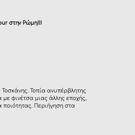
our
στην Ρώμη!!!
 Τοσκάνης. Τοπία ανυπέρβλητης
 με φινέτσα μιας άλλης εποχής,
α ποιότητας. Περιήγηση στα