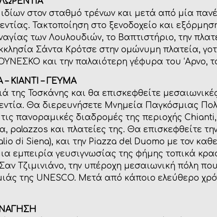
ΦΛΩΡΕΝΤΙΑ
 ιδίων στον σταθμό τρένων και μετά από μία παν
εντίας. Τακτοποίηση στο ξενοδοχείο και εξόρμησ
ναγίας των Λουλουδιών, το Βαπτιστήριο, την πλατ
εκκλησία Σάντα Κρότσε στην ομώνυμη πλατεία, γοτ
ΟΥΝΕΣΚΟ και την παλαιότερη γέφυρα του ‘Αρνο, το
 – ΚΙΑΝΤΙ – ΓΕΥΜΑ
 της Τοσκάνης και θα επισκεφθείτε μεσαιωνικές
ντία. Θα διερευνήσετε Μνημεία Παγκόσμιας Πολι
τις πανοραμικές διαδρομές της περιοχής Chianti
, palazzos και πλατείες της. Θα επισκεφθείτε τη
o di Siena), και την Piazza del Duomo με τον καθ
ια εμπειρία γευσιγνωσίας της φήμης τοπικά κρα
 Σαν Τζιμινιάνο, την υπέροχη μεσαιωνική πόλη π
μιάς της UNESCO. Μετά από κάποιο ελεύθερο χρό
ΕΝΑΓΗΣΗ