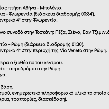
ίας πτήση Αθήνα – Μπολόνια.
α – Φλωρεντία (διάρκεια διαδρομής 00:34’).
εντρικό 4*
στην Φλωρεντία.
ωνο συνοδό στην
Τοσκάνη: Πίζα, Σιένα, Σαν Τζιμινι
ία – Ρώμη (διάρκεια διαδρομής 01:30′).
εντρικό 4*
στην περιοχή της
Via
Veneto
στην Ρώμη.
τερα αξιοθέατα του κέντρου.
είο – αεροδρόμιο στην Ρώμη
να.
 βάση.
μού, ενημερωτικό πληροφοριακό υλικό το οποίο 
ρια, τραττορίες, διασκέδαση).